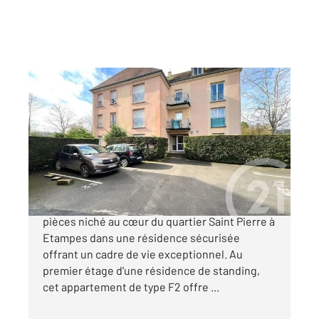
ETAMPES 91
2
30,40 m
, 2 pièces
Ref : 16819
Appartement F2 à vendre
108 000 €
Découvrez ce magnifique Appartement de 2
pièces niché au cœur du quartier Saint Pierre à
Etampes dans une résidence sécurisée
offrant un cadre de vie exceptionnel. Au
premier étage d'une résidence de standing,
cet appartement de type F2 offre ...