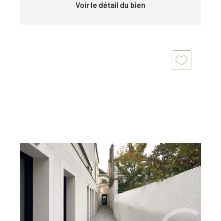
Voir le détail du bien
ETAMPES 91
2
47,67 m
, 3 pièces
Ref : 16808
Appartement F3 à vendre
188 680 €