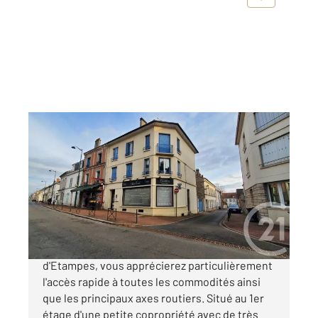
ETAMPES 91
2
66,50 m
, 3 pièces
Ref : 16860
Appartement F3 à vendre
160 000 €
Idéalement situé en plein centre ville
d'Etampes, vous apprécierez particulièrement
l'accès rapide à toutes les commodités ainsi
que les principaux axes routiers. Situé au 1er
étage d'une petite copropriété avec de très