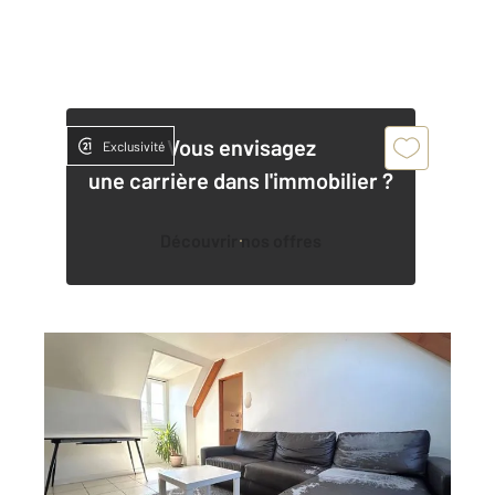
Vous envisagez
Exclusivité
une carrière dans l'immobilier ?
Découvrir nos offres
ETAMPES 91
2
45,89 m
, 2 pièces
Ref : 16950
Appartement F2 à vendre
112 000 €