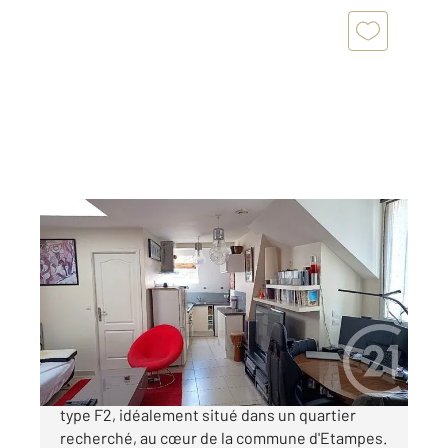
ETAMPES 91
2
35,05 m
, 2 pièces
Ref : 16651
Appartement F2 à vendre
111 000 €
Découvrez ce magnifique Appartement de
type F2, idéalement situé dans un quartier
recherché, au cœur de la commune d'Etampes.