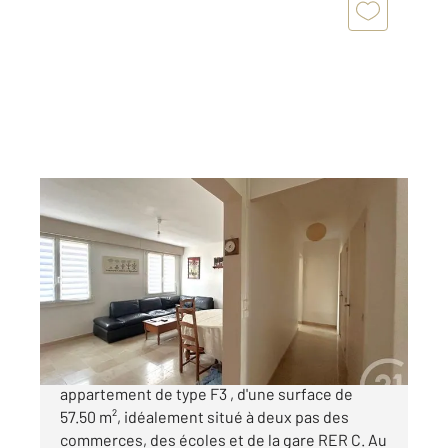
ETAMPES 91
2
58 m
, 3 pièces
Ref : 16513
Appartement F3 à vendre
90 000 €
A vendre à ETAMPES : découvrez ce charmant
appartement de type F3 , d'une surface de
57.50 m², idéalement situé à deux pas des
commerces, des écoles et de la gare RER C. Au