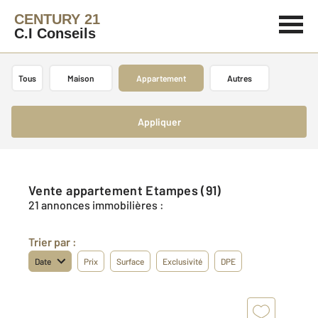
CENTURY 21
C.I Conseils
Tous
Maison
Appartement
Autres
Appliquer
Vente appartement Etampes (91)
21 annonces immobilières :
Trier par :
Date
Prix
Surface
Exclusivité
DPE