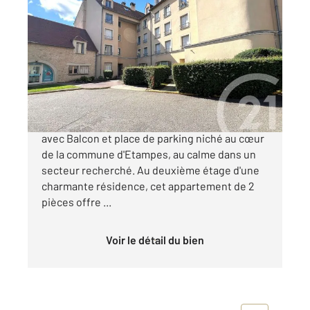
ETAMPES 91
2
41,98 m
, 2 pièces
Ref : 16766
Appartement F2 à vendre
131 000 €
Découvrez ce Bel Appartement de type F2
avec Balcon et place de parking niché au cœur
de la commune d'Etampes, au calme dans un
secteur recherché. Au deuxième étage d'une
charmante résidence, cet appartement de 2
pièces offre ...
Voir le détail du bien