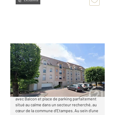
Exclusivité
ETAMPES 91
2
45,20 m
, 2 pièces
Ref : 16999
Appartement F2 à vendre
128 000 €
Découvrez ce Bel Appartement de type F2
avec Balcon et place de parking parfaitement
situé au calme dans un secteur recherché, au
cœur de la commune d'Etampes. Au sein d'une