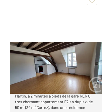
ETAMPES 91
2
34 m
, 2 pièces
Ref : 16898
Appartement F2 à vendre
112 000 €
ETAMEPS, dans le quartier recherché de Saint-
Martin, à 2 minutes à pieds de la gare RER C,
très charmant appartement F2 en duplex, de
50 m² (34 m² Carrez), dans une résidence