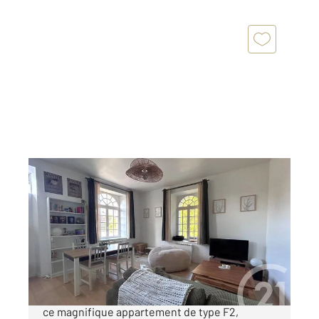
ETAMPES 91
2
48,80 m
, 2 pièces
Ref : 16790
Appartement F2 à vendre
135 000 €
A vendre Morigny-Champigny: venez découvrir
ce magnifique appartement de type F2,