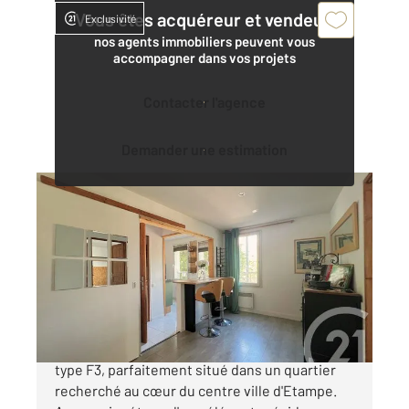
Vous êtes acquéreur et vendeur,
Exclusivité
nos agents immobiliers peuvent vous
accompagner dans vos projets
Contacter l'agence
Demander une estimation
ETAMPES 91
2
54,46 m
, 3 pièces
Ref : 16956
Appartement F2 à vendre
135 000 €
Découvrez ce magnifique Appartement de
type F3, parfaitement situé dans un quartier
recherché au cœur du centre ville d'Etampe.