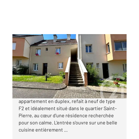
ETAMPES 91
2
49,25 m
, 2 pièces
Ref : 16968
Appartement F2 à vendre
148 000 €
A vendre : venez découvrir ce magnifique
appartement en duplex, refait à neuf de type
F2 et idéalement situé dans le quartier Saint-
Pierre, au cœur d'une résidence recherchée
pour son calme. L'entrée s'ouvre sur une belle
cuisine entièrement ...