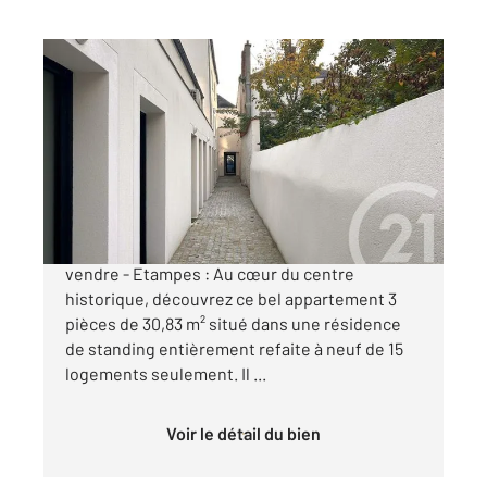
ETAMPES 91
2
30,83 m
, 2 pièces
Ref : 16816
Appartement F2 à vendre
134 320 €
Appartement de type F2 neuf avec terrasse A
vendre - Etampes : Au cœur du centre
historique, découvrez ce bel appartement 3
pièces de 30,83 m² situé dans une résidence
de standing entièrement refaite à neuf de 15
logements seulement. Il ...
Voir le détail du bien