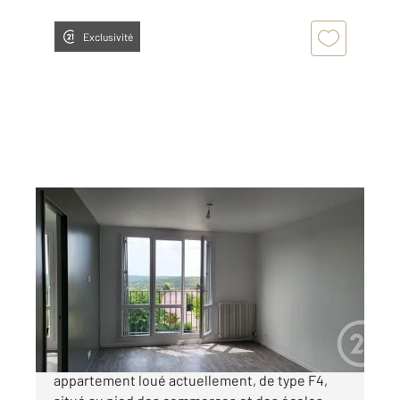
Exclusivité
ETAMPES 91
2
67,77 m
, 4 pièces
Ref : 16916
Appartement F4 à vendre
99 000 €
A vendre : ETAMPES, venez découvrir cette
appartement loué actuellement, de type F4,