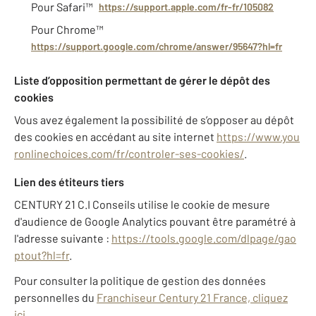
Pour Safari™
https://support.apple.com/fr-fr/105082
Pour Chrome™
https://support.google.com/chrome/answer/95647?hl=fr
Liste d’opposition permettant de gérer le dépôt des
cookies
Vous avez également la possibilité de s’opposer au dépôt
des cookies en accédant au site internet
https://www.you
ronlinechoices.com/fr/controler-ses-cookies/
.
Lien des étiteurs tiers
CENTURY 21 C.I Conseils utilise le cookie de mesure
d'audience de Google Analytics pouvant être paramétré à
l'adresse suivante :
https://tools.google.com/dlpage/gao
ptout?hl=fr
.
Pour consulter la politique de gestion des données
personnelles du
Franchiseur Century 21 France, cliquez
ici
.