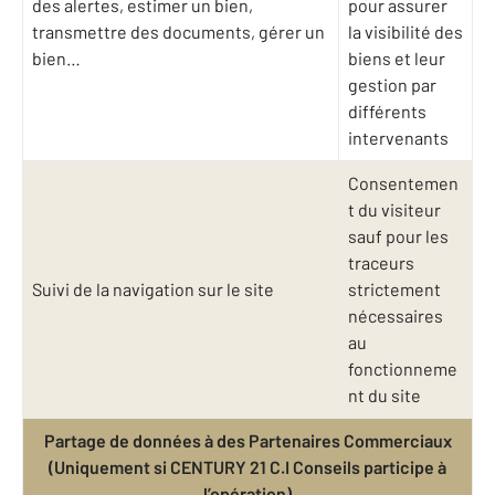
des alertes, estimer un bien,
pour assurer
transmettre des documents, gérer un
la visibilité des
bien…
biens et leur
gestion par
différents
intervenants
Consentemen
t du visiteur
sauf pour les
traceurs
Suivi de la navigation sur le site
strictement
nécessaires
au
fonctionneme
nt du site
Partage de données à des Partenaires Commerciaux
(Uniquement si CENTURY 21 C.I Conseils participe à
l’opération)