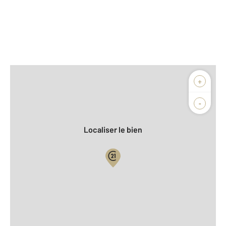
Afficher sur la carte :
+
Agence
Biens vendus
-
Localiser le bien
Vue globale
2
Surface totale : 165 m
2
Surface habitable : 157,3 m
2
Surface terrain : 490 m
Nombre de pièces : 6
[Voir le détail]