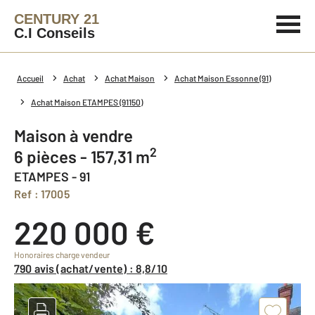
CENTURY 21
C.I Conseils
Accueil
Achat
Achat Maison
Achat Maison Essonne (91)
Achat Maison ETAMPES (91150)
Maison à vendre
2
6 pièces - 157,31 m
ETAMPES - 91
Ref : 17005
220 000 €
Honoraires charge vendeur
790 avis (achat/vente) : 8,8/10