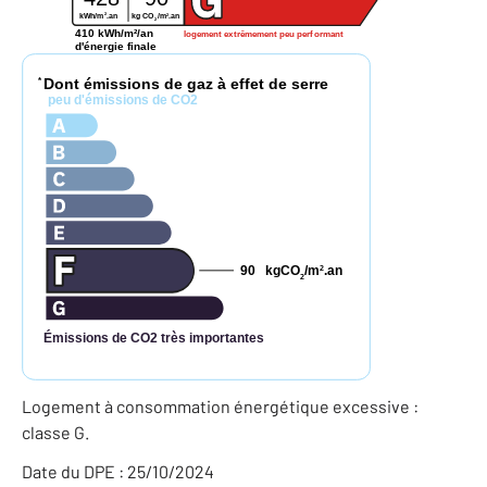
2
2
kg CO
/m
.an
kWh/m
.an
2
410 kWh/m²/an
logement extrêmement peu performant
d'énergie finale
Dont émissions de gaz à effet de serre
*
peu d'émissions de CO2
90
kgCO
/m
.an
2
2
Émissions de CO2 très importantes
Logement à consommation énergétique excessive :
classe G.
Date du DPE : 25/10/2024