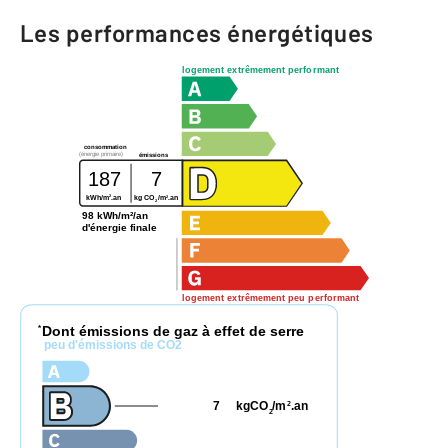
Les performances énergétiques
logement extrêmement performant
consommation
(énergie primaire)
émissions
187
7
2
2
kWh/m
.an
kg CO
/m
.an
2
98 kWh/m²/an
d'énergie finale
logement extrêmement peu performant
Dont émissions de gaz à effet de serre
*
peu d'émissions de CO2
7
kgCO
/m
.an
2
2