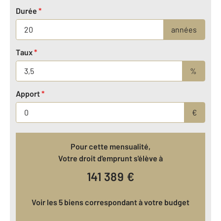
Durée
*
années
Taux
*
%
Apport
*
€
Pour cette mensualité,
Votre droit d'emprunt s'élève à
141 389
€
Voir les 5 biens correspondant à votre budget