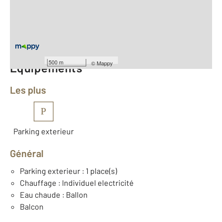
Type d'appartement : F3
er
Étage : 1
Nombre de pièces : 3
[Voir le détail]
500 m
©
Mappy
Équipements
Les plus
P
Parking exterieur
Général
Parking exterieur : 1 place(s)
Chauffage : Individuel electricité
Eau chaude : Ballon
Balcon