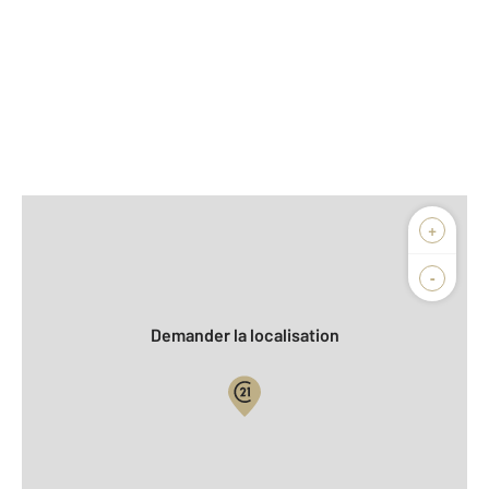
Afficher sur la carte :
+
Agence
-
Demander la localisation
Vue globale
2
Surface totale : 69,0 m
2
Surface habitable : 69,0 m