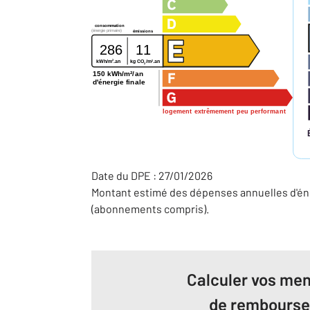
consommation
(énergie primaire)
émissions
286
11
2
2
kg CO
/m
.an
kWh/m
.an
2
150 kWh/m²/an
d'énergie finale
logement extrêmement peu performant
Date du DPE : 27/01/2026
Montant estimé des dépenses annuelles d'éne
(abonnements compris).
Calculer vos men
de rembours