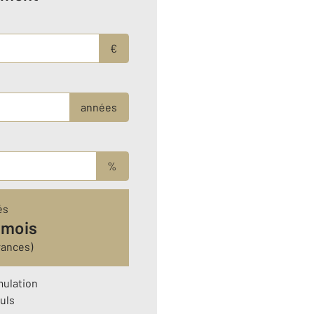
€
années
%
és
 mois
rances)
mulation
uls