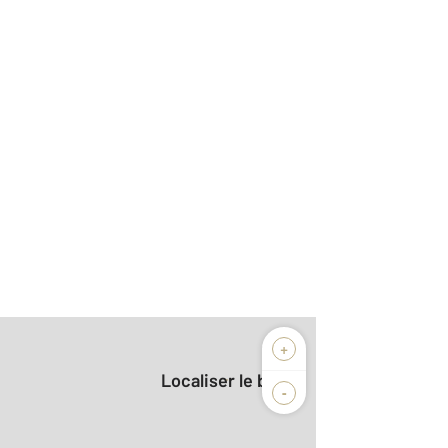
+
Localiser le bien
-