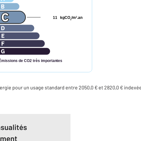
11
kgCO
/m
.an
2
2
Émissions de CO2 très importantes
rgie pour un usage standard entre 2050,0 € et 2820,0 € indexé
sualités
ement