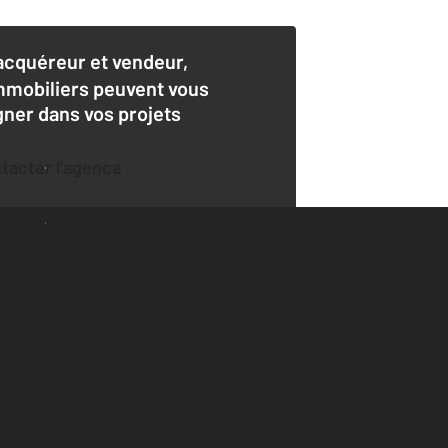
acquéreur et vendeur,
mmobiliers peuvent vous
er dans vos projets
ntacter l'agence
der une estimation