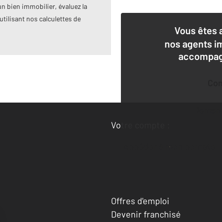
n bien immobilier, évaluez la
utilisant nos calculettes de
Vous êtes 
nos agents i
accompagn
Co
Deman
Votre compte :
Accéder à mon compte
Offres d'emploi
Devenir franchisé