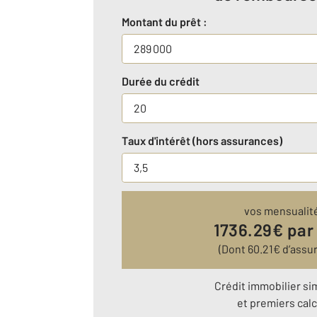
Montant du prêt :
Durée du crédit
Taux d'intérêt (hors assurances)
vos mensualit
1736.29
€ par
(Dont
60.21
€ d’assu
Crédit immobilier si
et premiers calc