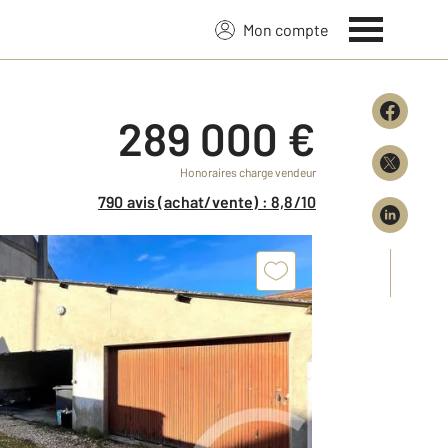
Mon compte
289 000 €
Honoraires charge vendeur
790 avis (achat/vente) : 8,8/10