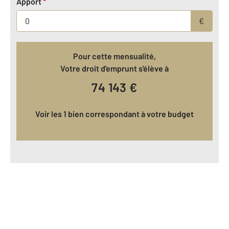
Apport
*
€
Pour cette mensualité,
Votre droit d'emprunt s'élève à
74 143
€
Voir les 1 bien correspondant à votre budget