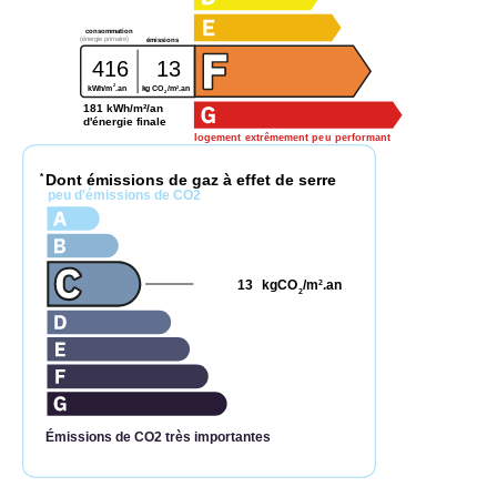
consommation
(énergie primaire)
émissions
416
13
2
2
kWh/m
.an
kg CO
/m
.an
2
181 kWh/m²/an
d'énergie finale
logement extrêmement peu performant
Dont émissions de gaz à effet de serre
*
peu d'émissions de CO2
13
kgCO
/m
.an
2
2
Émissions de CO2 très importantes