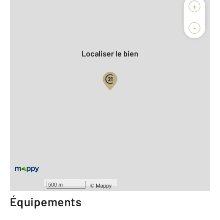
Afficher sur la carte :
+
Agence
-
Localiser le bien
Vue globale
2
Surface totale : 22,6 m
2
Surface habitable : 22,6 m
Type d'appartement : Studio
Étage : Rez-de-chaussée
Nombre de pièces : 1
[Voir le détail]
Type de construction : Traditionnelle
500 m
©
Mappy
Équipements